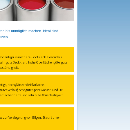
ren bis unmöglich machen. Ideal sind
eiden.
k
onentiger Kunstharz-Bootslack. Besonders
sehr gute Deckkraft, hohe Oberflächengüte, gute
eständigkeit.
tige, hochglänzende Klarlacke.
guter Verlauf, sehr gute Spritzwasser- und UV-
rflächenhärte und sehr gute Abriebfestigkeit.
 zur Versiegelung von Bilgen, Stauräumen,