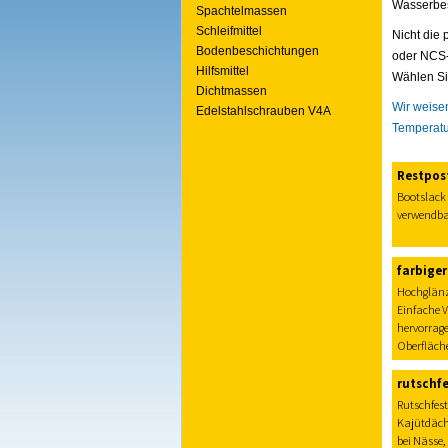
Wasserbes
Spachtelmassen
Schleifmittel
Nicht die
Bodenbeschichtungen
oder NCS-
Hilfsmittel
Wählen Si
Dichtmassen
Wir weise
Edelstahlschrauben V4A
Temperatu
Restpos
Bootslack
verwendbar
farbige
Hochglänz
Einfache V
hervorrag
Oberfläche
rutschf
Rutschfest
Kajütdäche
bei Nässe,