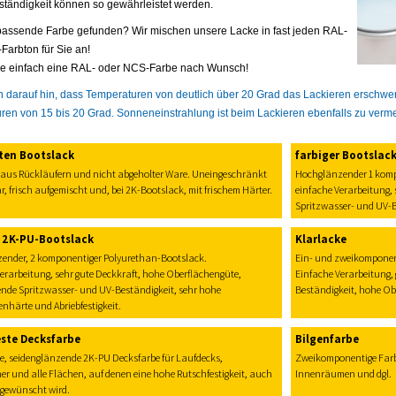
tändigkeit können so gewährleistet werden.
 passende Farbe gefunden? Wir mischen unsere Lacke in fast jeden RAL-
Farbton für Sie an!
e einfach eine RAL- oder NCS-Farbe nach Wunsch!
n darauf hin, dass Temperaturen von deutlich über 20 Grad das Lackieren erschwe
ren von 15 bis 20 Grad. Sonneneinstrahlung ist beim Lackieren ebenfalls zu verm
ten Bootslack
farbiger Bootslac
 aus Rückläufern und nicht abgeholter Ware. Uneingeschränkt
Hochglänzender 1 komp
, frisch aufgemischt und, bei 2K-Bootslack, mit frischem Härter.
einfache Verarbeitung, 
Spritzwasser- und UV-B
r 2K-PU-Bootslack
Klarlacke
ender, 2 komponentiger Polyurethan-Bootslack.
Ein- und zweikomponen
erarbeitung, sehr gute Deckkraft, hohe Oberflächengüte,
Einfache Verarbeitung, 
ende Spritzwasser- und UV-Beständigkeit, sehr hohe
Beständigkeit, hohe Obe
nhärte und Abriebfestigkeit.
este Decksfarbe
Bilgenfarbe
e, seidenglänzende 2K-PU Decksfarbe für Laufdecks,
Zweikomponentige Farbe
r und alle Flächen, auf denen eine hohe Rutschfestigkeit, auch
Innenräumen und dgl.
 gewünscht wird.