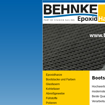
www.b
Epoxidharze
Boots
Bootslacke und Farben
Glasfasern
Hochwerti
Kohlefaser
modernster
Abreißgewebe
Beste Qual
Füllstoffe
Verarbeit
Polieren